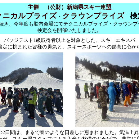
主催 （公財）新潟県スキー連盟
クニカルプライズ
クラウンプライズ
検
・
続き、今年度も胎内会場にてテクニカルプライズ・クラウンプ
検定会を開催いたしました。
、バッジテスト1級取得者以上を対象とした、スキーエキスパ
検定に挑まれた皆様の勇気と、スキースポーツへの熱意に心か
の2日間は、まるで春のような日差しに恵まれました。気温上
たが、スキー場スタッフによる入念な整備のおかげで、非常に