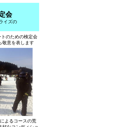
定会
ライズの
ートのための検定会
ら敬意を表します
昇によるコースの荒
良好なコンディショ