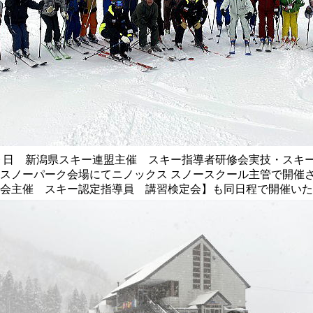
９日 新潟県スキー連盟主催 スキー指導者研修会実技・スキ
 スノーパーク会場にてニノックス スノースクール主管で開催
会主催 スキー認定指導員 講習検定会
】も同日程で開催いた