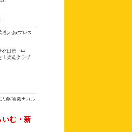
北部
崎
校柔道大会(プレス
新発田第一中
村上柔道クラブ
道大会(新発田カル
らいむ・新