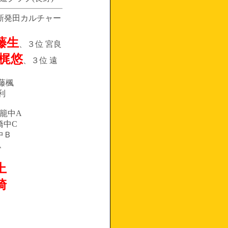
(新発田カルチャー
藤生
、３位 宮良
 梶悠
、３位 遠
藤楓
利
聖籠中A
橋中C
中Ｂ
A
上
崎