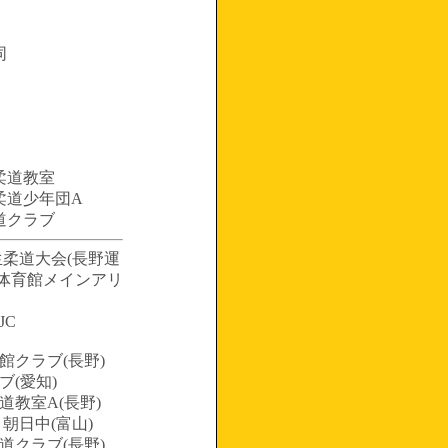
同
柔道教室
柔道少年団A
道クラブ
生柔道大会(長野運
合体育館メインアリ
JC
館クラブ(長野)
ブ(愛知)
道教室A(長野)
 朝日中(富山)
道クラブ(長野)