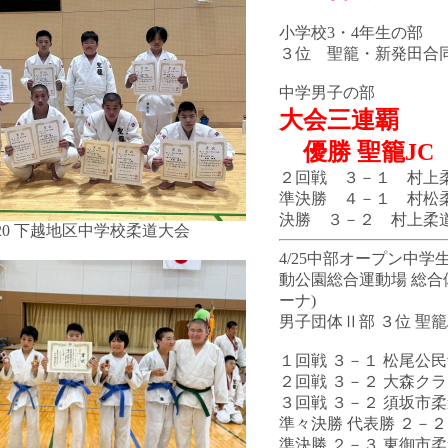
小学校3・4年生の部
３位 聖籠・新発田合
中学男子の部
大会三連覇
優勝 聖籠JC
２回戦 ３－１ 村上
準決勝 ４－１ 村松
決勝 ３－２ 村上柔
9.20 下越地区中学校柔道大会
4/25中部オープン中学
動公園総合運動場 総
ーナ)
男子団体Ⅱ部 ３位 聖籠
１回戦 ３－１ 松尾公民
２回戦 ３－２ 大森クラ
３回戦 ３－２ 須坂市柔
準々決勝 代表勝 ２－２
準決勝 ２－３ 東御市柔