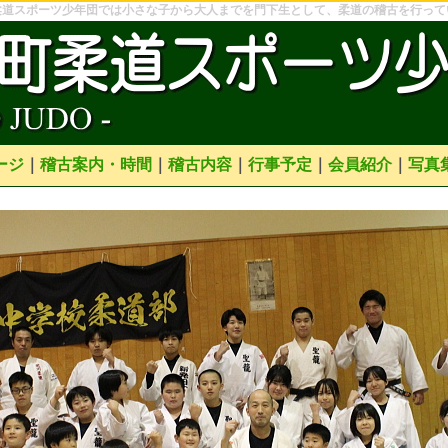
柔道スポーツ少年団では小さな子から大人までを門下生として、柔道の稽古を行って
ージ
｜
稽古案内・時間
｜
稽古内容
｜
行事予定
｜
会員紹介
｜
写真