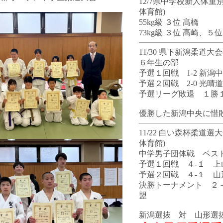
12/7県中学校新人体重
体育館)
55kg級 ３位 髙橋
73kg級 ３位 髙崎、５位
11/30 県下新潟柔道大
６年生の部
予選１回戦 1-2 新潟
予選２回戦 2-0 光晴
予選リーグ敗退 １勝
優勝した新潟中央に惜
11/22 白い森杯柔道選
体育館)
中学男子団体戦 ベス
予選１回戦 ４-１ 
予選２回戦 ４-１ 山
決勝トーナメント ２
盟
新潟選抜 対 山形選