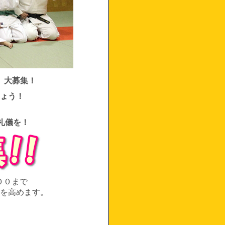
 大募集！
ょう！
礼儀を！
００まで
を高めます。