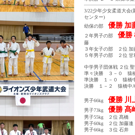
3/22少年少女柔道大会
センター)
優勝 加
幼保の部
優勝
２年男子の部
藤
３年女子の部 ２位 加
５年男子の部 ２位 甘
中学男子団体戦 ２位 
準々決勝 ３－０ 猿
準決勝 １－０ 猿橋
決勝 １－２ 猿橋中
優勝 川
男子66kg
優勝 髙
男子73kg
男子55kg ２位 髙橋
男子60kg ２位 加藤逢
男子66kg ３位 石井