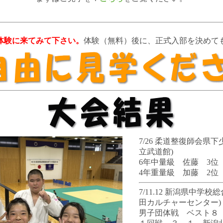
体験に来てみて下さい。
体験（無料）後に、正式入部を決めて
7/26 柔道整復師会県
立武道館)
6年中量級 佐藤 3位
4年重量級 加藤 2位
7/11.12 新潟県中学
田カルチャーセンター)
男子団体戦 ベスト８