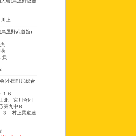
別大会(鳥屋野総合
 川上
会(鳥屋野武道館)
中央
道場
１負
敗
大会(小国町民総合
ト１６
上山北・宮川合同
形第九中Ｂ
－３ 村上柔道連
抜