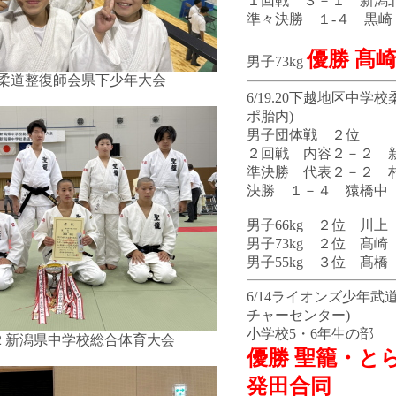
１回戦 ３－１ 新潟
準々決勝 １-４ 黒崎
優勝 髙
男子73kg
26 柔道整復師会県下少年大会
6/19.20下越地区中学
ポ胎内)
男子団体戦 ２位
２回戦 内容２－２ 
準決勝 代表２－２ 
決勝 １－４ 猿橋中
男子66kg ２位 川上
男子73kg ２位 髙崎
男子55kg ３位 髙橋
6/14ライオンズ少年武
チャーセンター)
小学校5・6年生の部
1.12 新潟県中学校総合体育大会
優勝 聖籠・と
発田合同