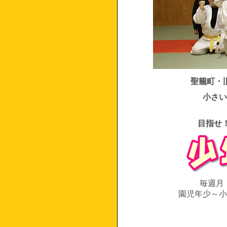
聖籠町・
小さい
目指せ
毎週月
園児年少～小