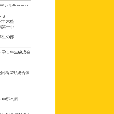
白根カルチャーセ
ト８
館牛木塾
潟第一中
年生の部
区中学１年生練成会
大会(鳥屋野総合体
穂・中野合同
。