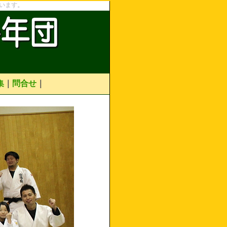
います。
集
｜
問合せ
｜