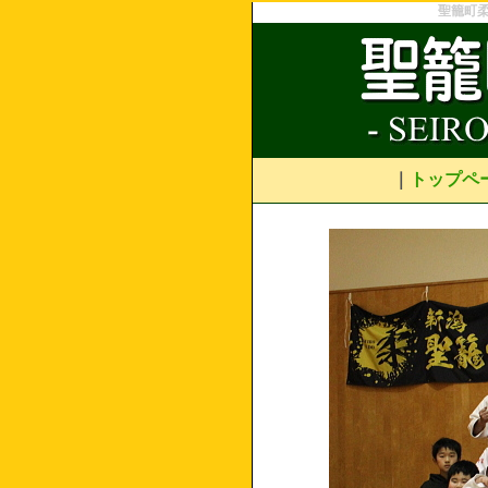
聖籠町
｜
トップペ