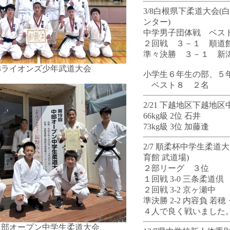
3/8白根県下柔道大会(
ンター)
中学男子団体戦 ベス
２回戦 ３－１ 順道
準々決勝 ３－１ 新
/14ライオンズ少年武道大会
小学生６年生の部、５
ベスト８ ２名
2/21 下越地区下越地
66kg級 2位 石井
73kg級 3位 加藤逢
2/7 順柔杯中学生柔道
育館 武道場)
２部リーグ ３位
１回戦 3-0 三条柔道倶
２回戦 3-2 京ヶ瀬中
準決勝 2-2 内容負 若
４人で良く戦いました
5中部オープン中学生柔道大会