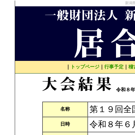
新潟県
｜
トップページ
｜
行事予定
｜
稽
令和８
第１９回全
名称
令和８年６
日時