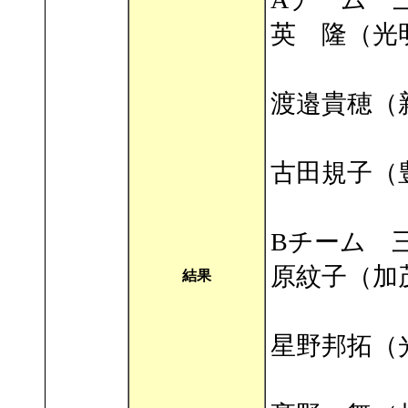
英 隆（光
四・五
渡邉貴穂（
六・七
古田規子（
総合
Bチーム 
原紋子（加
結果
四・五
星野邦拓（
六・七