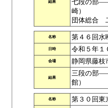
七段の部―
結果
崎）
団体総合 
第４６回水
名称
令和５年１
日時
静岡県藤枝
会場
三段の部―
結果
館）
第３０回東
名称