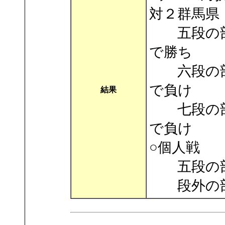
対２群馬県
五段の部
で勝ち
六段の部
で負け
結果
七段の部
で負け
○個人戦
五段の部
段外の部