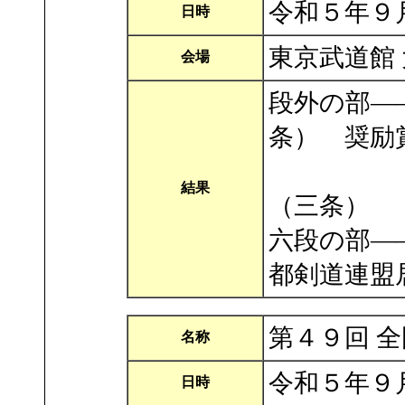
令和５年９
日時
東京武道館
会場
段外の部―
条） 奨励
奨励
結果
（三条）
六段の部―
都剣道連盟
第４９回 
名称
令和５年９
日時