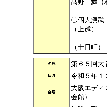
髙野 舞（
総
〇個人演武
（上越）
五段の
（十日町）
第６５回大
名称
令和５年１
日時
大阪エディ
会場
会館）