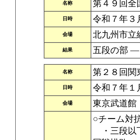
第４９回全
名称
令和７年３
日時
北九州市立
会場
五段の部 
結果
第２８回関
名称
令和７年１
日時
東京武道館
会場
○チーム対
・三段以下