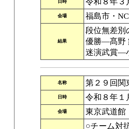
令和８年３
日時
福島市・N
会場
段位無差別
優勝―髙野
結果
迷演武賞―
第２９回関
名称
令和８年１
日時
東京武道館
会場
○チーム対