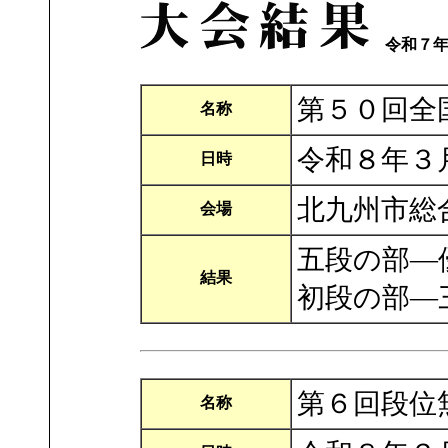
令和７
第５０回全
名称
令和８年３
日時
北九州市総
会場
五段の部―
結果
初段の部―
第６回段位
名称