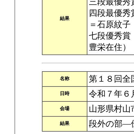
三段最優秀
四段最優秀
結果
＝石原紋子
七段優秀賞
豊栄在住）
第１８回全
名称
令和７年６
日時
山形県村山
会場
段外の部―
結果