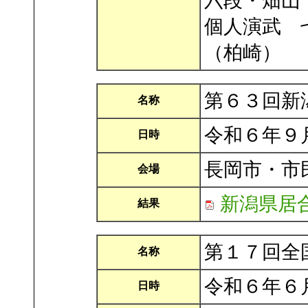
六段・畑山
個人演武 
（柏崎）
第６３回新
名称
令和６年９
日時
長岡市・市
会場
新潟県居
結果
第１７回全
名称
令和６年６
日時