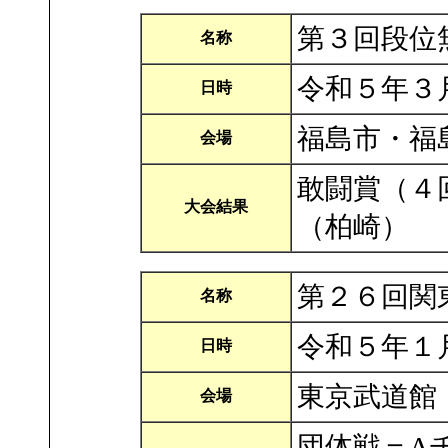
第３回段位
名称
令和５年３
日時
福島市・福
会場
敢闘賞（４
大会結果
（柏崎）
第２６回関
名称
令和５年１
日時
東京武道館
会場
団体戦＝A