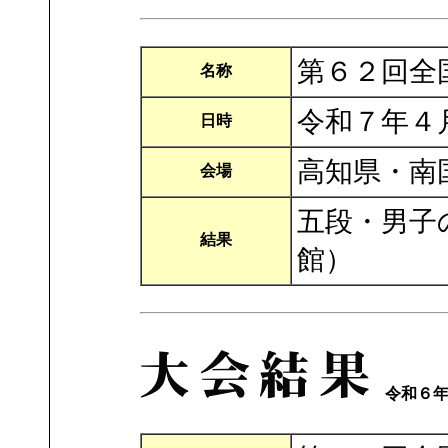
第６２回全
名称
令和７年４
日時
高知県・南
会場
五段・男子
結果
館）
令和６