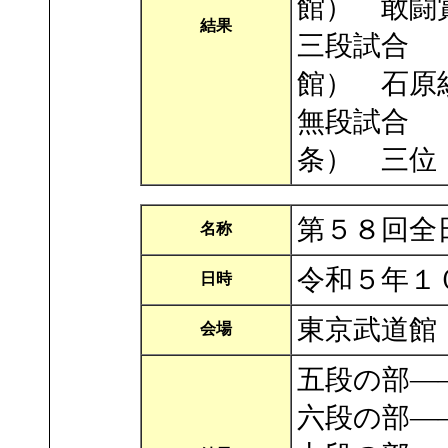
館） 敢闘
結果
三段試合 
館） 石原
無段試合 
条） 三位
第５８回全
名称
令和５年１
日時
東京武道館
会場
五段の部―
六段の部―