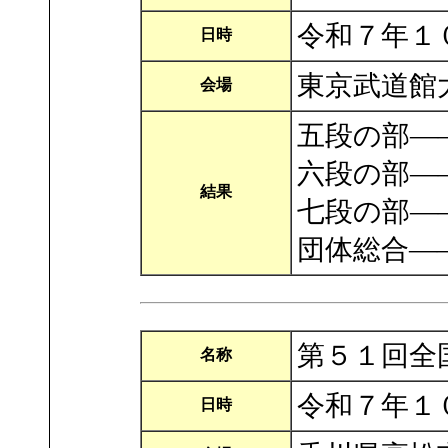
令和７年１
日時
東京武道館
会場
五段の部―
六段の部―
結果
七段の部―
団体総合―
第５１回全
名称
令和７年１
日時