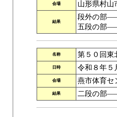
山形県村山
会場
段外の部―
結果
五段の部―
第５０回東
名称
令和８年５
日時
燕市体育セ
会場
二段の部―
結果