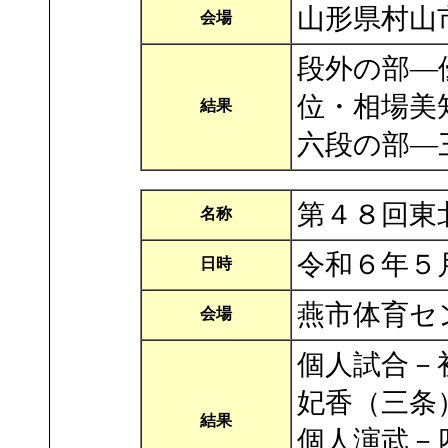
山形県村山
会場
段外の部―
位・相場美
結果
六段の部―
第４８回東
名称
令和６年５
日時
燕市体育セ
会場
個人試合－
妃香（三条
結果
個人演武－