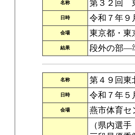
第３２回 
名称
令和７年９
日時
東京都・東
会場
段外の部―
結果
第４９回東
名称
令和７年５
日時
燕市体育セ
会場
（県内選手