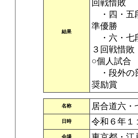
回戦惜敗
・四・五段
準優勝
結果
・六・七段
３回戦惜敗
○個人試合
・段外の部
奨励賞
居合道六・
名称
令和６年１
日時
東京都・江
会場