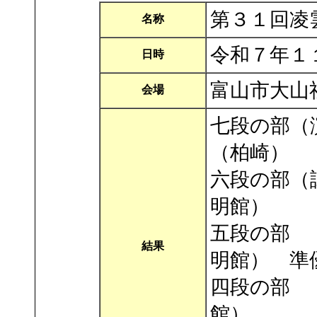
第３１回凌
名称
令和７年１
日時
富山市大山
会場
七段の部（
（柏崎）
六段の部（
明館）
五段の部
結果
明館） 準
四段の部
館）