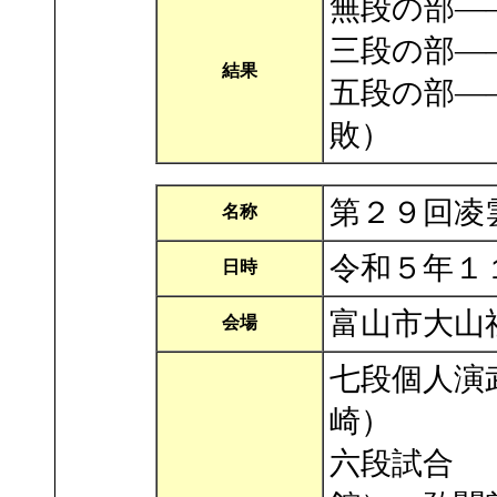
無段の部―
三段の部―
結果
五段の部―
敗）
第２９回凌
名称
令和５年１
日時
富山市大山
会場
七段個人演
崎）
六段試合 