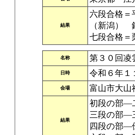
六段合格＝
（新潟） 
結果
七段合格＝
第３０回凌
名称
令和６年１
日時
富山市大山
会場
初段の部―
三段の部―
結果
四段の部―