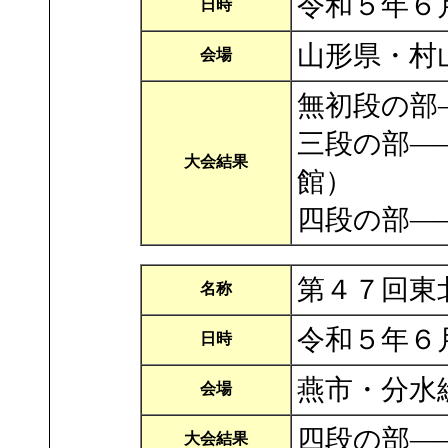
令和５年６
日時
山形県・村
会場
無初段の部
三段の部―
大会結果
館）
四段の部―
第４７回東
名称
令和５年６
日時
燕市・分水
会場
四段の部―
大会結果