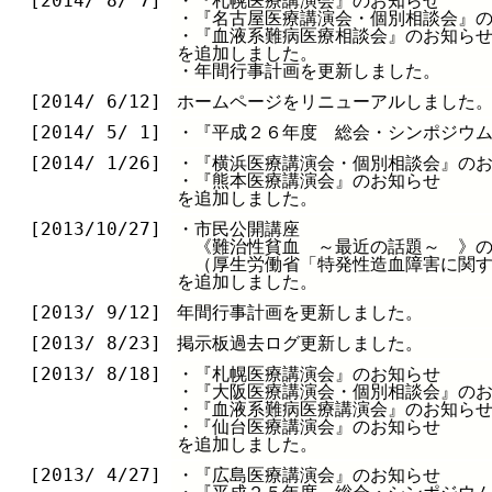
[2014/ 8/ 7]
・『札幌医療講演会』のお知らせ
・『名古屋医療講演会・個別相談会』
・『血液系難病医療相談会』のお知ら
を追加しました。
・年間行事計画を更新しました。
[2014/ 6/12]
ホームページをリニューアルしました
[2014/ 5/ 1]
・『平成２６年度 総会・シンポジウ
[2014/ 1/26]
・『横浜医療講演会・個別相談会』の
・『熊本医療講演会』のお知らせ
を追加しました。
[2013/10/27]
・市民公開講座
《難治性貧血 ～最近の話題～ 》の
（厚生労働省「特発性造血障害に関す
を追加しました。
[2013/ 9/12]
年間行事計画を更新しました。
[2013/ 8/23]
掲示板過去ログ更新しました。
[2013/ 8/18]
・『札幌医療講演会』のお知らせ
・『大阪医療講演会・個別相談会』の
・『血液系難病医療講演会』のお知ら
・『仙台医療講演会』のお知らせ
を追加しました。
[2013/ 4/27]
・『広島医療講演会』のお知らせ