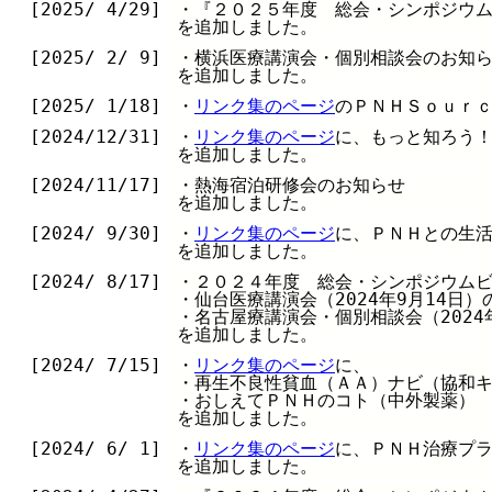
[2025/ 4/29]
・『２０２５年度 総会・シンポジウ
を追加しました。
[2025/ 2/ 9]
・横浜医療講演会・個別相談会のお知
を追加しました。
[2025/ 1/18]
・
リンク集のページ
のＰＮＨＳｏｕｒ
[2024/12/31]
・
リンク集のページ
に、もっと知ろう
を追加しました。
[2024/11/17]
・熱海宿泊研修会のお知らせ
を追加しました。
[2024/ 9/30]
・
リンク集のページ
に、ＰＮＨとの生
を追加しました。
[2024/ 8/17]
・２０２４年度 総会・シンポジウム
・仙台医療講演会（2024年9月14日）
・名古屋療講演会・個別相談会（2024
を追加しました。
[2024/ 7/15]
・
リンク集のページ
に、
・再生不良性貧血（ＡＡ）ナビ（協和
・おしえてＰＮＨのコト（中外製薬）
を追加しました。
[2024/ 6/ 1]
・
リンク集のページ
に、ＰＮＨ治療プ
を追加しました。