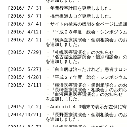
を追加しました。
[2016/ 7/ 3]
・年間行事計画を更新しました。
[2016/ 5/ 7]
・掲示板過去ログ更新しました。
[2016/ 5/ 4]
・サイト内検索の機能を全ページに追
[2016/ 4/12]
・『平成２８年度 総会・シンポジウ
[2016/ 2/ 2]
・『横浜医療講演会・個別相談会』の
を追加しました。
[2015/ 7/29]
・『札幌医療講演会』のお知らせ
・『名古屋医療講演会・個別相談会』
を追加しました。
[2015/ 5/27]
・「白血病は治ったけれど」患者サロ
[2015/ 4/28]
・『平成２７年度 総会・シンポジウ
[2015/ 2/11]
・『横浜医療講演会・個別相談会』の
・『長崎医療講演会・相談会』のお知
・『血液疾患医療講演会』のお知らせ
を追加しました。
[2015/ 1/ 2]
・Android 4.0端末で表示が左側
[2014/10/21]
・『長野医療講演会・個別相談会』の
を追加しました。