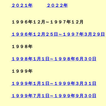
２０２１年
２０２２年
１９９６年１２月～１９９７年１２月
１９９６年１２月２５日～１９９７年３月２９日
１９９８年
１９９８年１月１日～１９９８年６月３０日
１９９９年
１９９９年１月１日～１９９９年３月３１日
１９９９年７月１日～１９９９年９月３０日