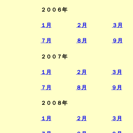
２００６年
１月
２月
３月
７月
８月
９月
２００７年
１月
２月
３月
７月
８月
９月
２００８年
１月
２月
３月