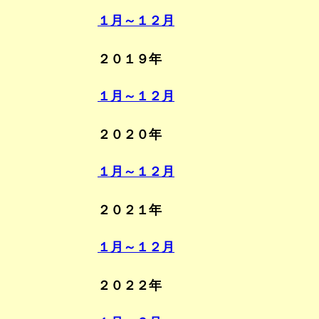
１月～１２月
２０１９年
１月～１２月
２０２０年
１月～１２月
２０２１年
１月～１２月
２０２２年