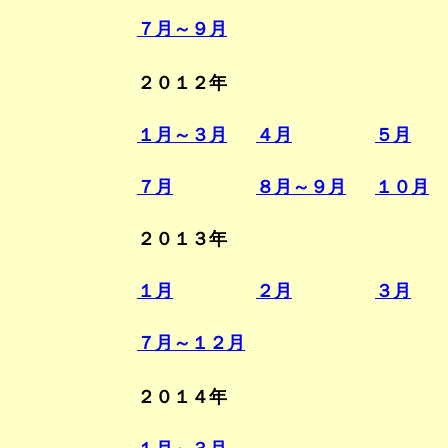
７月～９月
２０１２年
１月～３月
４月
５月
７月
８月～９月
１０月
２０１３年
１月
２月
３月
７月～１２月
２０１４年