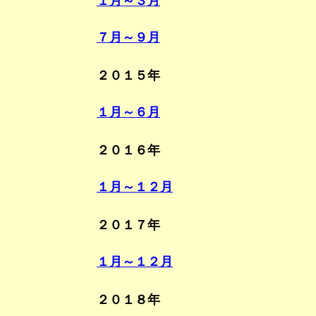
１月～３月
７月～９月
２０１５年
１月～６月
２０１６年
１月～１２月
２０１７年
１月～１２月
２０１８年