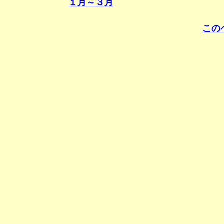
１月～３月
この