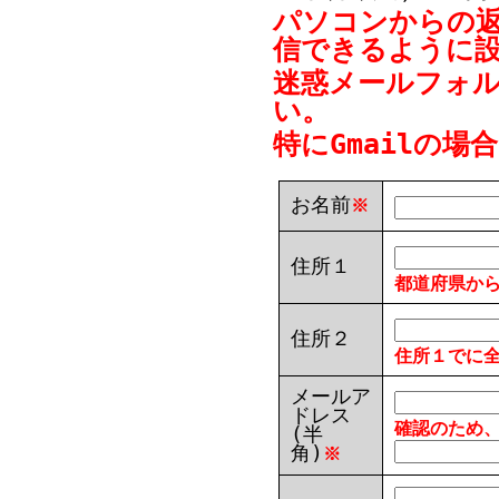
パソコンからの
信できるように
迷惑メールフォ
い。
特にGmailの
お名前
※
住所１
都道府県か
住所２
住所１でに
メールア
ドレス
確認のため
(半
角)
※