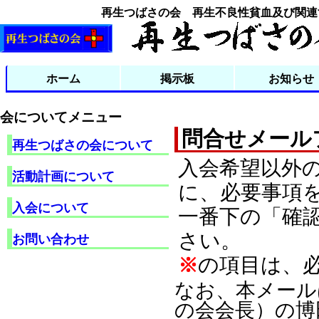
再生つばさの会 再生不良性貧血及び関連
ホーム
掲示板
お知らせ
掲示板過去ログ
掲示板について
会についてメニュー
問合せメール
再生つばさの会について
入会希望以外
活動計画について
に、必要事項
入会について
一番下の「確
さい。
お問い合わせ
の項目は、
※
なお、本メール
の会会長）の博